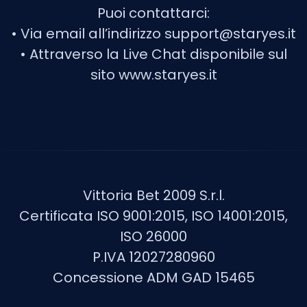
Puoi contattarci:
• Via email all’indirizzo
support@staryes.it
• Attraverso la Live Chat disponibile sul
sito www.staryes.it
Vittoria Bet 2009 S.r.l.
Certificata ISO 9001:2015, ISO 14001:2015,
ISO 26000
P.IVA 12027280960
Concessione ADM GAD 15465