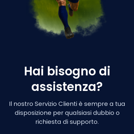
Hai bisogno di
assistenza?
Il nostro Servizio Clienti è sempre a tua
disposizione per qualsiasi dubbio o
richiesta di supporto.